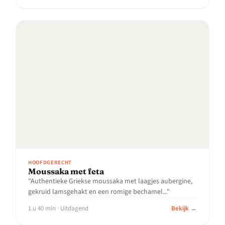
HOOFDGERECHT
Moussaka met feta
"Authentieke Griekse moussaka met laagjes aubergine,
gekruid lamsgehakt en een romige bechamel..."
1 u 40 min · Uitdagend
Bekijk →