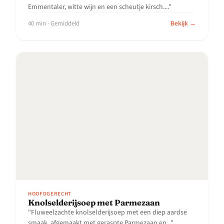
Emmentaler, witte wijn en een scheutje kirsch...."
40 min · Gemiddeld
Bekijk →
HOOFDGERECHT
Knolselderijsoep met Parmezaan
"Fluweelzachte knolselderijsoep met een diep aardse
smaak, afgemaakt met geraspte Parmezaan en..."