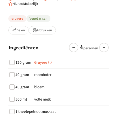
Niveau
Makkelijk
gruyere
Vegetarisch
Delen
Afdrukken
4
Ingrediënten
personen
120 gram
Gruyère
40 gram
roomboter
40 gram
bloem
500 ml
volle melk
1 theelepel
nootmuskaat