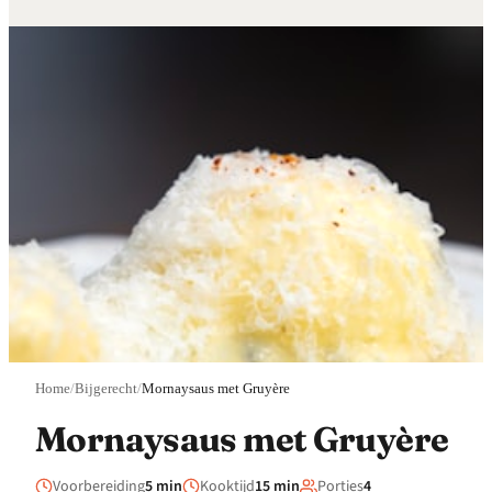
Home
/
Bijgerecht
/
Mornaysaus met Gruyère
Mornaysaus met Gruyère
Voorbereiding
5 min
Kooktijd
15 min
Porties
4