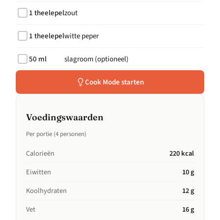
1 theelepel
zout
1 theelepel
witte peper
50 ml
slagroom (optioneel)
Cook Mode starten
Voedingswaarden
Per portie (4 personen)
Calorieën
220 kcal
Eiwitten
10 g
Koolhydraten
12 g
Vet
16 g