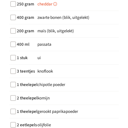
250 gram
cheddar
400 gram
zwarte bonen (blik, uitgelekt)
200 gram
maïs (blik, uitgelekt)
400 ml
passata
1 stuk
ui
3 teentjes
knoflook
1 theelepel
chipotle poeder
2 theelepel
komijn
1 theelepel
gerookt paprikapoeder
2 eetlepels
olijfolie