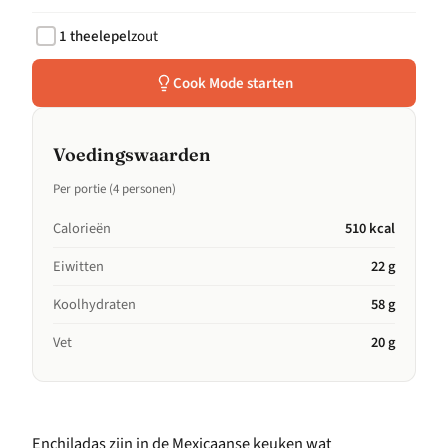
1 theelepel
zout
Cook Mode starten
Voedingswaarden
Per portie (4 personen)
Calorieën
510 kcal
Eiwitten
22 g
Koolhydraten
58 g
Vet
20 g
Enchiladas zijn in de Mexicaanse keuken wat