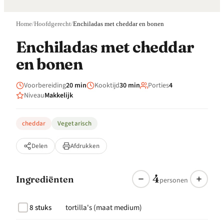
Home
/
Hoofdgerecht
/
Enchiladas met cheddar en bonen
Enchiladas met cheddar
en bonen
Voorbereiding
20 min
Kooktijd
30 min
Porties
4
Niveau
Makkelijk
cheddar
Vegetarisch
Delen
Afdrukken
4
Ingrediënten
personen
8 stuks
tortilla's (maat medium)