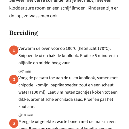
Serveer met verse koriander als je het hebt, met een
klodder zure room en een schijf limoen. Kinderen zijn er
dol op, volwassenen ook.
Bereiding
Verwarm de oven voor op 190°C (hetelucht 170°C).
1
Snipper de ui en hak de knoflook. Fruit ze 5 minuten in
olijfolie op middelhoog vuur.
7 min
Voeg de passata toe aan de ui en knoflook, samen met
2
chipotle, komijn, paprikapoeder, zout en een scheut
water (100 ml). Laat 8 minuten zachtjes koken tot een
dikke, aromatische enchilada saus. Proef en pas het
zout aan.
10 min
Meng de uitgelekte zwarte bonen met de maïs in een
3
kom. Breng op smaak met een snuf komijn, zout en