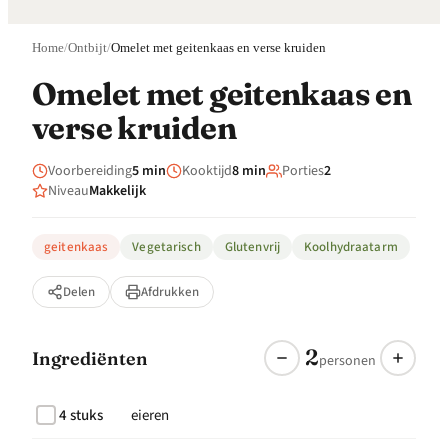
Home
/
Ontbijt
/
Omelet met geitenkaas en verse kruiden
Omelet met geitenkaas en
verse kruiden
Voorbereiding
5 min
Kooktijd
8 min
Porties
2
Niveau
Makkelijk
geitenkaas
Vegetarisch
Glutenvrij
Koolhydraatarm
Delen
Afdrukken
2
Ingrediënten
personen
4 stuks
eieren