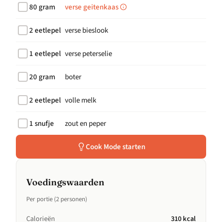
80 gram
verse geitenkaas
2 eetlepel
verse bieslook
1 eetlepel
verse peterselie
20 gram
boter
2 eetlepel
volle melk
1 snufje
zout en peper
Cook Mode starten
Voedingswaarden
Per portie (2 personen)
Calorieën
310 kcal