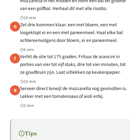
mozzarella in het midden en vorm een bal ter grootte
van een golfbal. Herhaal dit met alle risotto.
10 min
Zet drie kommen klaar: een met bloem, een met
6
losgeklopt ei en een met paneermeel. Haal elke bal
achtereenvolgens door bloem, ei en paneermeel.
5 min
Verhit de olie tot 175 graden. Frituur de arancini in
7
porties van vier tot vijf stuks, drie tot vier minuten, tot
ze goudbruin zijn. Laat uitlekken op keukenpapier.
15 min
Serveer direct terwijl de mozzarella nog gesmolten is.
8
Lekker met een tomatensaus of aioli erbij.
2 min
Tips