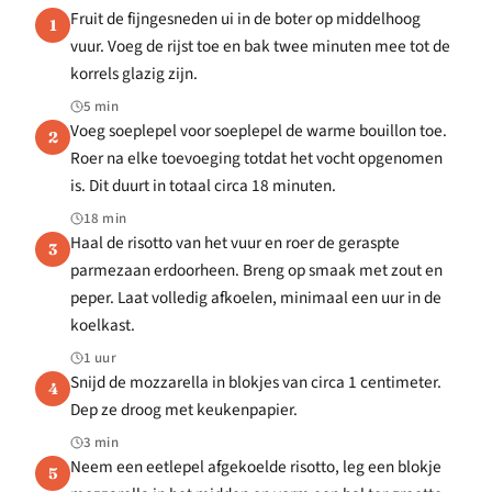
Fruit de fijngesneden ui in de boter op middelhoog
1
vuur. Voeg de rijst toe en bak twee minuten mee tot de
korrels glazig zijn.
5 min
Voeg soeplepel voor soeplepel de warme bouillon toe.
2
Roer na elke toevoeging totdat het vocht opgenomen
is. Dit duurt in totaal circa 18 minuten.
18 min
Haal de risotto van het vuur en roer de geraspte
3
parmezaan erdoorheen. Breng op smaak met zout en
peper. Laat volledig afkoelen, minimaal een uur in de
koelkast.
1 uur
Snijd de mozzarella in blokjes van circa 1 centimeter.
4
Dep ze droog met keukenpapier.
3 min
Neem een eetlepel afgekoelde risotto, leg een blokje
5