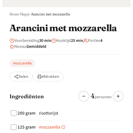
Home
/
Hapje
/
Arancini met mozzarella
Arancini met mozzarella
Voorbereiding
30 min
Kooktijd
25 min
Porties
4
Niveau
Gemiddeld
mozzarella
Delen
Afdrukken
4
Ingrediënten
personen
200 gram
risottorijst
125 gram
mozzarella