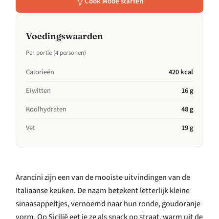
Cook Mode starten
Voedingswaarden
Per portie (4 personen)
Calorieën
420 kcal
Eiwitten
16 g
Koolhydraten
48 g
Vet
19 g
Arancini zijn een van de mooiste uitvindingen van de
Italiaanse keuken. De naam betekent letterlijk kleine
sinaasappeltjes, vernoemd naar hun ronde, goudoranje
vorm. Op Sicilië eet je ze als snack op straat, warm uit de