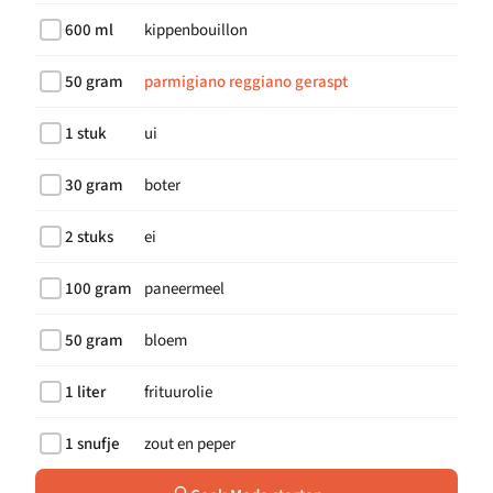
600 ml
kippenbouillon
50 gram
parmigiano reggiano geraspt
1 stuk
ui
30 gram
boter
2 stuks
ei
100 gram
paneermeel
50 gram
bloem
1 liter
frituurolie
1 snufje
zout en peper